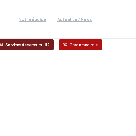
Notre équipe
Actualité / News
Services de secours | 112
Garde médicale