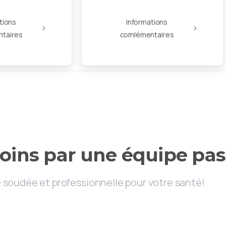
tions
Informations
taires
comlémentaires
Association médicale à Bierwart
oins
par
une
équipe
pas
 soudée et professionnelle pour votre santé!