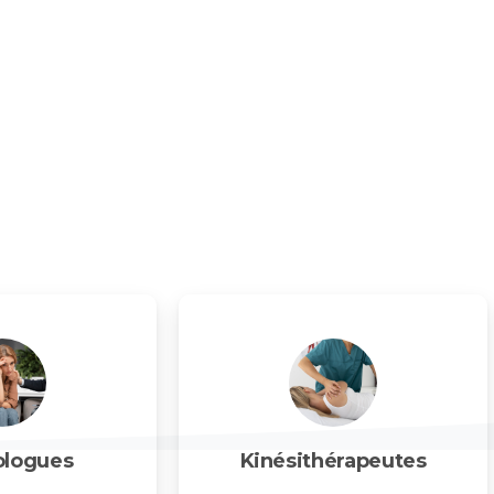
istes, kinésithérapeutes et
lets. Facile d’accès, proche des
llant où écoute, proximité et
lobal et de confiance.
ologues
Kinésithérapeutes