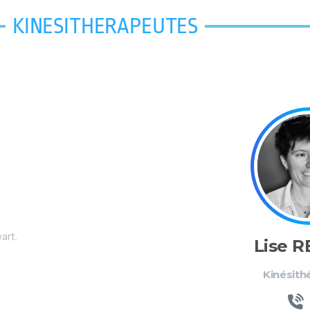
KINESITHERAPEUTES
art.
Lise 
Kinésith