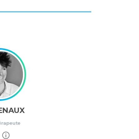
RENAUX
érapeute