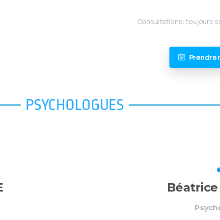
Consultations: toujours s
Prendre 
PSYCHOLOGUES
E
Béatric
Psych