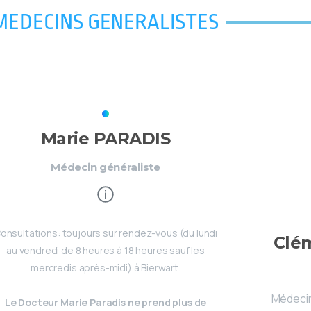
MEDECINS GENERALISTES
Marie PARADIS
Médecin généraliste
onsultations: toujours sur rendez-vous (du lundi
Clé
au vendredi de 8 heures à 18 heures sauf les
mercredis après-midi) à Bierwart.
Médecin
Le Docteur Marie Paradis ne prend plus de