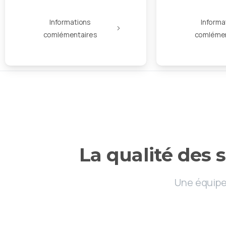
Informations
Informa
comlémentaires
comlémen
La
qualité
des
s
Une équipe