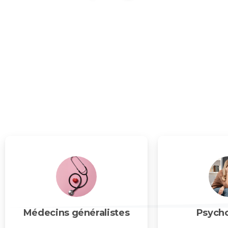
Le centre médical
AMBRE
à Bierwart réunit médecins général
psychologues pour des soins médicaux et paramédicaux comp
autoroutes, il offre un parking aisé. Un lieu moderne et accuei
expertise se conjuguent pour un accompagnement de santé g
Médecins généralistes
Psych